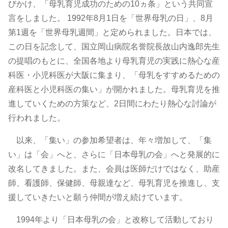
びかけ、「母乳育児成功のための10ヵ条」という共同宣
言をしました。 1992年8月1日を「世界母乳の日」、8月
第1週を「世界母乳週間」と定められました。日本では、
この日を記念して、国立岡山病院名誉院長故山内逸郎先生
の提唱のもとに、全国各地より母乳育児の実践に熱心な産
科医・小児科医が大阪に集まり、「母乳をすすめるための
産科医と小児科医の集い」が開かれました。母乳育児を推
進していくための方策など、2日間にわたり熱心な討論が
行われました。
以来、「集い」の参加希望者は、年々増加して、「集
い」は「会」へと、さらに「日本母乳の会」へと発展的に
改名してきました。また、会員は医師だけではなく、助産
師、看護師、保健師、母親達など、母乳育児を推進し、支
援していきたいと願う仲間が増え続けています。
1994年より「日本母乳の会」と改称して活動しており