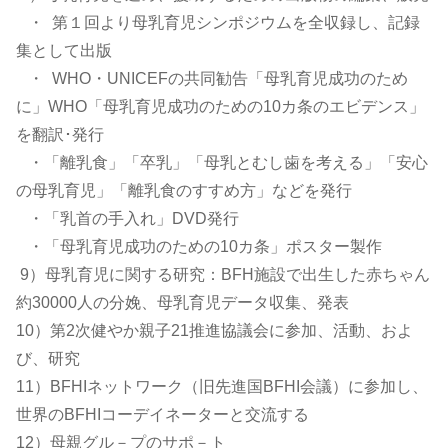
・ 第１回より母乳育児シンポジウムを全収録し、記録
集として出版
・ WHO・UNICEFの共同勧告「母乳育児成功のため
に」WHO「母乳育児成功のための10カ条のエビデンス」
を翻訳･発行
・「離乳食」「卒乳」「母乳とむし歯を考える」「安心
の母乳育児」「離乳食のすすめ方」などを発行
・「乳首の手入れ」DVD発行
・「母乳育児成功のための10カ条」ポスター製作
9）母乳育児に関する研究：BFH施設で出生した赤ちゃん
約30000人の分娩、母乳育児データ収集、発表
10）第2次健やか親子21推進協議会に参加、活動、およ
び、研究
11）BFHIネットワーク（旧先進国BFHI会議）に参加し、
世界のBFHIコーデイネーターと交流する
12）母親グル－プのサポ－ト