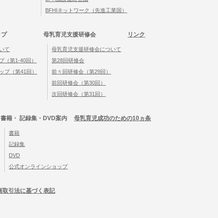
BFHIネットワーク（先進工業国）
ップ
母乳育児支援研修会
リンク
いて
母乳育児支援研修会について
（第1-40回）
第28回研修会
ップ（第41回）
前々回研修会（第29回）
前回研修会（第30回）
次回研修会（第31回）
書籍・ 記録集・DVD案内
母乳育児成功のための10ヵ条
書籍
記録集
DVD
公式オンラインショップ
商取引法に基づく表記