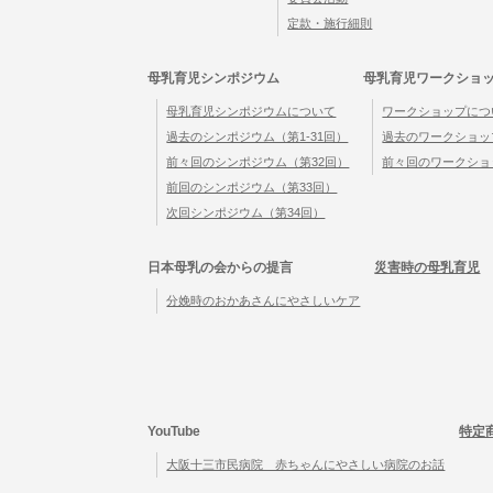
定款・施行細則
母乳育児シンポジウム
母乳育児ワークショ
母乳育児シンポジウムについて
ワークショップにつ
過去のシンポジウム（第1-31回）
過去のワークショップ
前々回のシンポジウム（第32回）
前々回のワークショ
前回のシンポジウム（第33回）
次回シンポジウム（第34回）
日本母乳の会からの提言
災害時の母乳育児
分娩時のおかあさんにやさしいケア
YouTube
特定
大阪十三市民病院 赤ちゃんにやさしい病院のお話