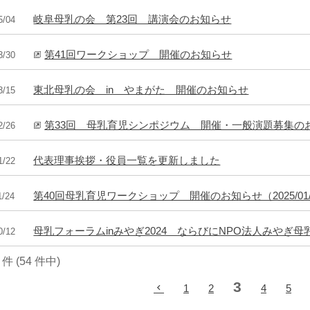
岐阜母乳の会 第23回 講演会のお知らせ
5/04
第41回ワークショップ 開催のお知らせ
3/30
東北母乳の会 in やまがた 開催のお知らせ
3/15
第33回 母乳育児シンポジウム 開催・一般演題募集の
2/26
代表理事挨拶・役員一覧を更新しました
1/22
第40回母乳育児ワークショップ 開催のお知らせ（2025/01/1
1/24
母乳フォーラムinみやぎ2024 ならびにNPO法人みやぎ
0/12
0 件 (54 件中)
3
1
2
4
5