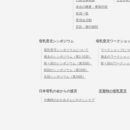
代表理事挨拶
入会を希
本会の概要・事業内容
役員一覧
委員会活動
定款・施行細則
母乳育児シンポジウム
母乳育児ワークショ
母乳育児シンポジウムについて
ワークショップにつ
過去のシンポジウム（第1-31回）
過去のワークショップ
前々回のシンポジウム（第32回）
前々回のワークショ
前回のシンポジウム（第33回）
次回シンポジウム（第34回）
日本母乳の会からの提言
災害時の母乳育児
分娩時のおかあさんにやさしいケア