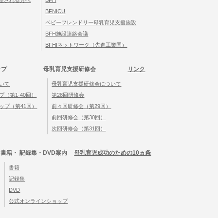
望される方へ
BFH
BFNICU
ベビーフレンドリー母乳育児支援施設
BFH施設連絡会議
BFHIネットワーク（先進工業国）
ップ
母乳育児支援研修会
リンク
いて
母乳育児支援研修会について
（第1-40回）
第28回研修会
ップ（第41回）
前々回研修会（第29回）
前回研修会（第30回）
次回研修会（第31回）
書籍・ 記録集・DVD案内
母乳育児成功のための10ヵ条
書籍
記録集
DVD
公式オンラインショップ