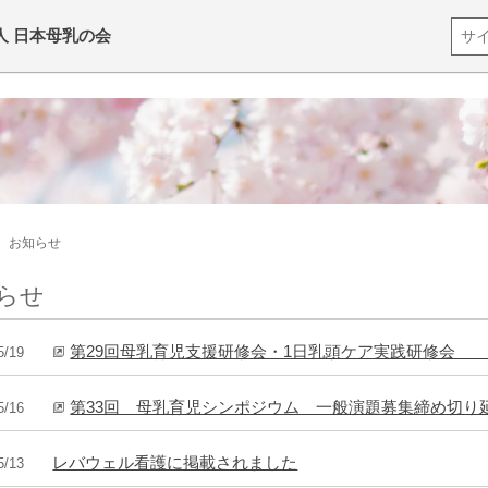
人 日本母乳の会
お知らせ
らせ
第29回母乳育児支援研修会・1日乳頭ケア実践研修会
5/19
第33回 母乳育児シンポジウム 一般演題募集締め切り
5/16
レバウェル看護に掲載されました
5/13